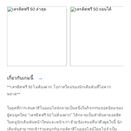
→
เกี่ยวกับเกมนี้
**เครดิตฟรี 50 ไม่ต้องฝาก: โอกาสใหม่ของนักเดิมพันที่ไม่ควร
พลาด**
ในยุคที่การเล่นคาสิโนออนไลน์กลายเป็นหนึ่งในกิจกรรมยอดนิยมของ
ผู้คนยุคใหม่ “เครดิตฟรี 50 ไม่ต้องฝาก” ได้กลายเป็นคำค้นหายอดฮิต
ในหมู่นักเดิมพันหน้าใหม่และหน้าเก่า ด้วยข้อเสนอที่น่าดึงดูดใจนี้ นัก
เดิมพันสามารถเข้าร่วมสนุกกับเกมส์คาสิโนออนไลน์โดยไม่จำเป็น