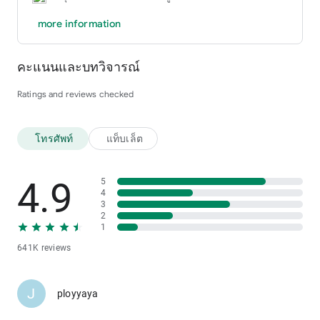
more information
คะแนนและบทวิจารณ์
Ratings and reviews checked
โทรศัพท์
แท็บเล็ต
4.9
5
4
3
2
1
641K reviews
J
ployyaya