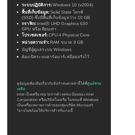
ระบบปฏิบัติการ:
Windows 10 (v2004)
พื้นที่เก็บข้อมูล:
Solid State ไดรฟ์
(SSD) ซึ่งมีพื้นที่เก็บข้อมูลว่าง 10 GB
กราฟิก:
IntelⓇ UHD Graphics 630
GPU หรือเทียบเท่า
โปรเซสเซอร์:
CPU 4 Physical Core
หน่วยความจำ:
RAM ขนาด 8 GB
บัญชีผู้ดูแลระบบ Windows
ต้องเปิดระบบฮาร์ดแวร์เสมือนจริงไว้
ดูข้อมูลเพิ่มเติมเกี่ยวกับข้อกำหนดเหล่านี้ได้ที่
ศูนย์ช่วย
เหลือ
Intel เป็นเครื่องหมายการค้าจดทะเบียนของ Intel
Corporation หรือบริษัทในเครือ ในขณะที่ Windows
เป็นเครื่องหมายการค้าของกลุ่มบริษัท Microsoft
*อาจไม่พร้อมให้บริการสำหรับเกมนี้